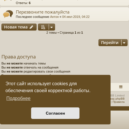
Ответы:
6
е
а
Перезвоните пожалуйста
ра
Последнее сообщение
Антон
«
04 июл 2019, 04:22
ди
Новая тема
Н
о
в
а
я
т
е
м
а
2 темы • Страница
1
из
1
ов
Перейти
е
щ
Права доступа
ан
Вы
не можете
начинать темы
Вы
не можете
отвечать на сообщения
ие
Вы
не можете
редактировать свои сообщения
Вы
не можете
удалять свои сообщения
"
Вы
не можете
добавлять вложения
Этот сайт использует cookies для
C
RADIOSTATION.RU
Список форумов
обеспечения своей корректной работы.
Q
Создано на основе
phpBB
® Forum Software © phpBB Limited
Подробнее
Русская поддержка phpBB
Конфиденциальность
|
Правила
F.
S
Согласен
U