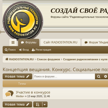
Регистрация
СОЗДАЙ СВОЁ Р
Форумы сайта "Радиовещательные технологи
Форумы
Сайт RADIOSTATION.RU
Форум "Инди
с
Поиск
Вход
Р
е
г
и
с
т
р
а
ц
и
я
ы
RADIOSTATION.RU
Список форумов
Создание радиокомпании с нуля
лк
Концепция вещания. Конкурс. Социальное п
и
Новая тема
Пои
Н
о
в
а
я
т
е
м
а
Темы
Участие в конкурсе
Media+
»
13 мар 2020, 11:46
Новая тема
Н
о
в
а
я
т
е
м
а