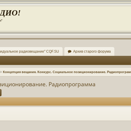
АДИО!
и"
видуальное радиовещание" CQF.SU
Архив старого форума
Концепция вещания. Конкурс. Социальное позиционирование. Радиопрогра
озиционирование. Радиопрограмма
ск
Расширенный поиск