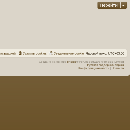
Перейти
н
и
с
т
р
а
ц
и
е
й
Удалить cookies
Уведомление cookie
Часовой пояс:
UTC+03:00
Создано на основе
phpBB
® Forum Software © phpBB Limited
Русская поддержка phpBB
Конфиденциальность
|
Правила