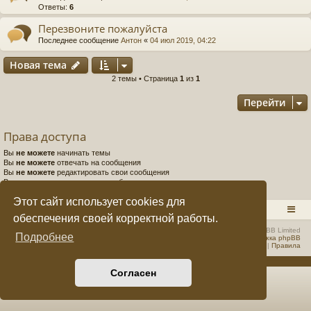
Ответы:
6
е
а
Перезвоните пожалуйста
ра
Последнее сообщение
Антон
«
04 июл 2019, 04:22
ди
Новая тема
Н
о
в
а
я
т
е
м
а
2 темы • Страница
1
из
1
ов
Перейти
е
щ
Права доступа
ан
Вы
не можете
начинать темы
Вы
не можете
отвечать на сообщения
ие
Вы
не можете
редактировать свои сообщения
Вы
не можете
удалять свои сообщения
"
Вы
не можете
добавлять вложения
Этот сайт использует cookies для
C
RADIOSTATION.RU
Список форумов
обеспечения своей корректной работы.
Q
Создано на основе
phpBB
® Forum Software © phpBB Limited
Подробнее
Русская поддержка phpBB
Конфиденциальность
|
Правила
F.
S
Согласен
U