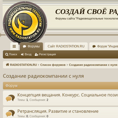
Регистрация
СОЗДАЙ СВОЁ Р
Форумы сайта "Радиовещательные технологи
Форумы
Сайт RADIOSTATION.RU
Форум "Инди
с
Поиск
Вход
Р
е
г
и
с
т
р
а
ц
и
я
ы
RADIOSTATION.RU
Список форумов
Создание радиокомпании с нуля
лк
Создание радиокомпании с нуля
и
Форум
Концепция вещания. Конкурс. Социальное поз
Темы
:
1
,
Сообщения
:
2
Ретрансляция. Развитие и становление
Темы
:
0
,
Сообщения
:
0