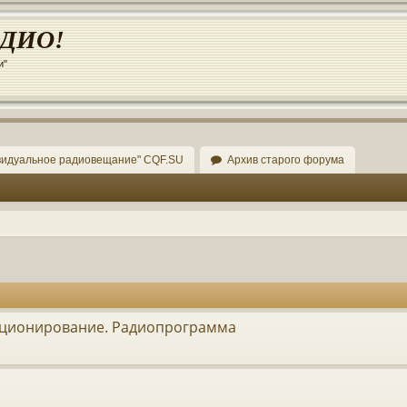
АДИО!
и"
видуальное радиовещание" CQF.SU
Архив старого форума
иционирование. Радиопрограмма