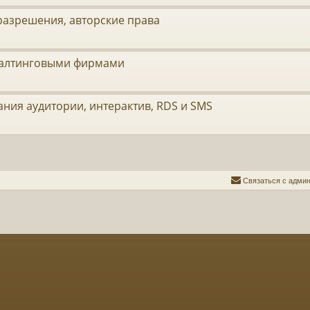
разрешения, авторские права
нсалтинговыми фирмами
ния аудитории, интерактив, RDS и SMS
С
в
я
з
а
т
ь
с
я
с
а
д
м
и