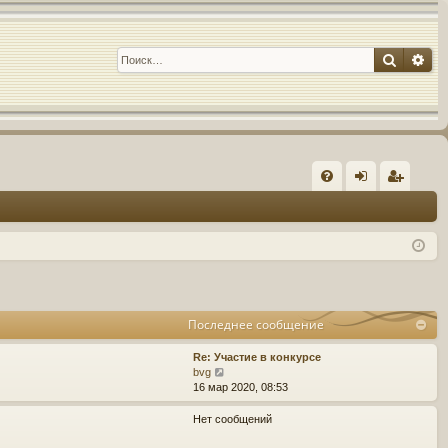
Поиск
Ра
С
FA
хо
е
г
Q
д
и
с
т
р
а
ц
Последнее сообщение
и
я
Re: Участие в конкурсе
П
bvg
е
16 мар 2020, 08:53
р
е
Нет сообщений
й
т