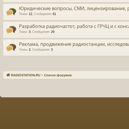
Юридические вопросы, СМИ, лицензирование, 
Темы
:
12
,
Сообщения
:
61
Разработка радиочастот, работа с ГРЧЦ и с ко
Темы
:
3
,
Сообщения
:
29
Реклама, продвижение радиостанции, исследова
Темы
:
2
,
Сообщения
:
3
Связаться с
RADIOSTATION.RU
Список форумов
администрацией