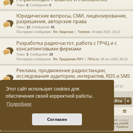
Темы
:
0
,
Сообщения
:
0
е
а
Юридические вопросы, СМИ, лицензирование,
ра
разрешения, авторские права
ди
Темы
:
12
,
Сообщения
:
61
Последнее сообщение:
Re: Лицензии
Телекон
, 04 фев 2025, 20:23
ов
Разработка радиочастот, работа с ГРЧЦ и с
е
консалтинговыми фирмами
щ
Темы
:
3
,
Сообщения
:
29
Последнее сообщение:
Re: Продление РИЧ
ПРосто
, 08 окт 2020, 05:15
ан
Реклама, продвижение радиостанции,
ие
исследования аудитории, интерактив, RDS и SMS
"
Темы
:
2
,
Сообщения
:
3
Последнее сообщение:
Re: Запись погоды
alexis
, 16 дек 2024, 07:57
C
Этот сайт использует cookies для
обеспечения своей корректной работы.
Q
Перейти
Подробнее
F.
RADIOSTATION.RU
Список форумов
S
Согласен
Создано на основе
phpBB
® Forum Software © phpBB Limited
Русская поддержка phpBB
U
Конфиденциальность
|
Правила