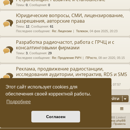
Темы
:
0
,
Сообщения
:
0
е
а
Юридические вопросы, СМИ, лицензирование,
ра
разрешения, авторские права
ди
Темы
:
12
,
Сообщения
:
61
Последнее сообщение:
Re: Лицензии
Телекон
, 04 фев 2025, 20:23
ов
Разработка радиочастот, работа с ГРЧЦ и с
е
консалтинговыми фирмами
щ
Темы
:
3
,
Сообщения
:
29
Последнее сообщение:
Re: Продление РИЧ
ПРосто
, 08 окт 2020, 05:15
ан
Реклама, продвижение радиостанции,
ие
исследования аудитории, интерактив, RDS и SMS
"
Темы
:
2
,
Сообщения
:
3
Последнее сообщение:
Re: Запись погоды
alexis
, 16 дек 2024, 07:57
C
Этот сайт использует cookies для
обеспечения своей корректной работы.
Q
Перейти
Подробнее
F.
RADIOSTATION.RU
Список форумов
S
Согласен
Создано на основе
phpBB
® Forum Software © phpBB Limited
Русская поддержка phpBB
U
Конфиденциальность
|
Правила