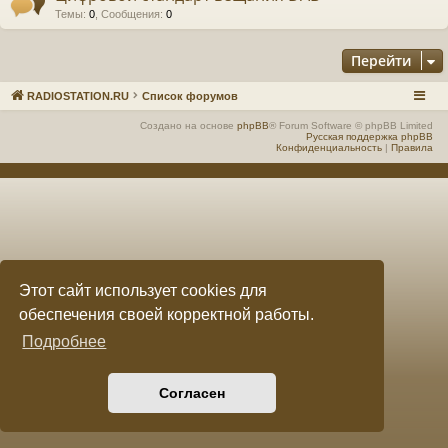
Темы
:
0
,
Сообщения
:
0
е
а
ра
Перейти
ди
RADIOSTATION.RU
Список форумов
ов
Создано на основе
phpBB
® Forum Software © phpBB Limited
Русская поддержка phpBB
е
Конфиденциальность
|
Правила
щ
ан
ие
"
Этот сайт использует cookies для
C
обеспечения своей корректной работы.
Q
Подробнее
F.
S
Согласен
U