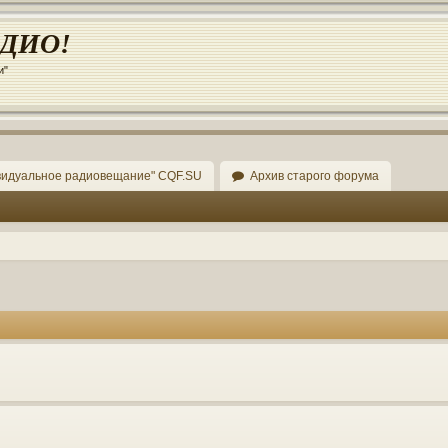
АДИО!
и"
видуальное радиовещание" CQF.SU
Архив старого форума