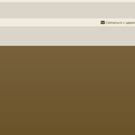
С
в
я
з
а
т
ь
с
я
с
а
д
м
и