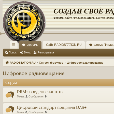
Регистрация
СОЗДАЙ СВОЁ Р
Форумы сайта "Радиовещательные технологи
Форумы
Сайт RADIOSTATION.RU
Форум "Инди
с
Поиск
Вход
Р
е
г
и
с
т
р
а
ц
и
я
ы
RADIOSTATION.RU
Список форумов
Цифровое радиовещание
лк
Цифровое радиовещание
и
Форум
DRM+ введены частоты
Темы
:
2
,
Сообщения
:
8
Цифровой стандарт вещания DAB+
Темы
:
0
,
Сообщения
:
0