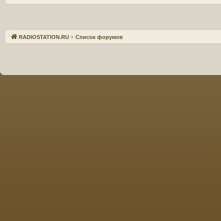
Связаться с
RADIOSTATION.RU
Список форумов
администрацией