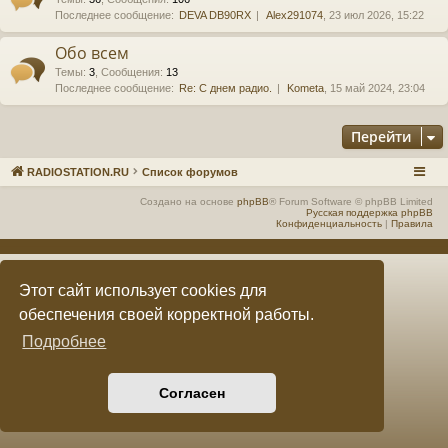
Последнее сообщение:
DEVA DB90RX
Alex291074
, 23 июл 2026, 15:22
е
а
Обо всем
ра
Темы
:
3
,
Сообщения
:
13
ди
Последнее сообщение:
Re: С днем радио.
Kometa
, 15 май 2024, 23:04
ов
Перейти
е
RADIOSTATION.RU
Список форумов
щ
Создано на основе
phpBB
® Forum Software © phpBB Limited
ан
Русская поддержка phpBB
Конфиденциальность
|
Правила
ие
"
Этот сайт использует cookies для
C
обеспечения своей корректной работы.
Q
Подробнее
F.
S
Согласен
U