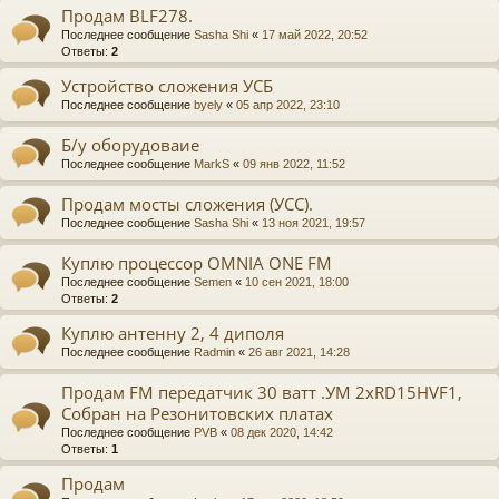
Продам BLF278.
Последнее сообщение
Sasha Shi
«
17 май 2022, 20:52
Ответы:
2
Устройство сложения УСБ
Последнее сообщение
byely
«
05 апр 2022, 23:10
Б/у оборудоваие
Последнее сообщение
MarkS
«
09 янв 2022, 11:52
Продам мосты сложения (УСС).
Последнее сообщение
Sasha Shi
«
13 ноя 2021, 19:57
Куплю процессор OMNIA ONE FM
Последнее сообщение
Semen
«
10 сен 2021, 18:00
Ответы:
2
Куплю антенну 2, 4 диполя
Последнее сообщение
Radmin
«
26 авг 2021, 14:28
Продам FM передатчик 30 ватт .УМ 2хRD15HVF1,
Собран на Резонитовских платах
Последнее сообщение
PVB
«
08 дек 2020, 14:42
Ответы:
1
Продам