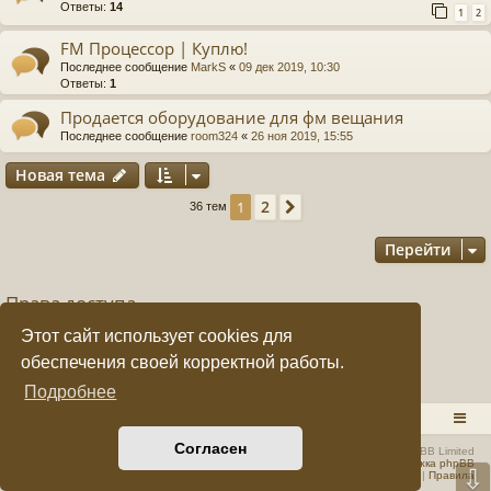
Ответы:
14
1
2
FM Процессор | Куплю!
Последнее сообщение
MarkS
«
09 дек 2019, 10:30
Ответы:
1
Продается оборудование для фм вещания
Последнее сообщение
room324
«
26 ноя 2019, 15:55
Новая тема
Н
о
в
а
я
т
е
м
а
2
1
След.
36 тем
Перейти
Права доступа
Вы
не можете
начинать темы
Этот сайт использует cookies для
Вы
не можете
отвечать на сообщения
Вы
не можете
редактировать свои сообщения
обеспечения своей корректной работы.
Вы
не можете
удалять свои сообщения
Подробнее
Вы
не можете
добавлять вложения
RADIOSTATION.RU
Список форумов
Согласен
Создано на основе
phpBB
® Forum Software © phpBB Limited
Русская поддержка phpBB
⇩
Конфиденциальность
|
Правила