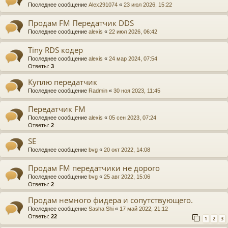
Последнее сообщение
Alex291074
«
23 июл 2026, 15:22
е
а
Продам FM Передатчик DDS
ра
Последнее сообщение
alexis
«
22 июл 2026, 06:42
ди
Tiny RDS кодер
Последнее сообщение
alexis
«
24 мар 2024, 07:54
ов
Ответы:
3
е
Куплю передатчик
щ
Последнее сообщение
Radmin
«
30 ноя 2023, 11:45
ан
Передатчик FM
Последнее сообщение
alexis
«
05 сен 2023, 07:24
ие
Ответы:
2
"
SE
Последнее сообщение
bvg
«
20 окт 2022, 14:08
C
Продам FM передатчики не дорого
Q
Последнее сообщение
bvg
«
25 авг 2022, 15:06
F.
Ответы:
2
S
Продам немного фидера и сопутствующего.
Последнее сообщение
Sasha Shi
«
17 май 2022, 21:12
U
Ответы:
22
1
2
3