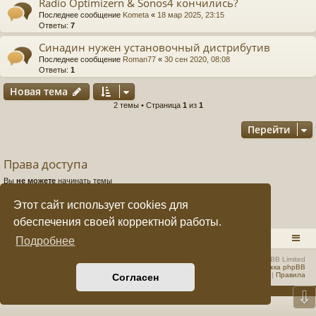
Radio Optimizern & Sonos4 кончились?
Последнее сообщение
Kometa
«
18 мар 2025, 23:15
е
а
Ответы:
7
ра
Синадин нужен установочный дистрибутив
Последнее сообщение
Roman77
«
30 сен 2020, 08:08
ди
Ответы:
1
ов
Новая тема
Н
о
в
а
я
т
е
м
а
е
2 темы • Страница
1
из
1
щ
Перейти
ан
Права доступа
ие
Вы
не можете
начинать темы
"
Вы
не можете
отвечать на сообщения
Вы
не можете
редактировать свои сообщения
Этот сайт использует cookies для
C
Вы
не можете
удалять свои сообщения
Вы
не можете
добавлять вложения
обеспечения своей корректной работы.
Q
RADIOSTATION.RU
Список форумов
Подробнее
F.
Создано на основе
phpBB
® Forum Software © phpBB Limited
Русская поддержка phpBB
S
Конфиденциальность
|
Правила
Согласен
⇩
U