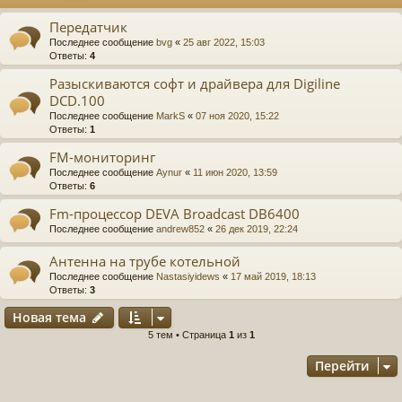
Передатчик
е
а
Последнее сообщение
bvg
«
25 авг 2022, 15:03
ра
Ответы:
4
ди
Разыскиваются софт и драйвера для Digiline
DCD.100
ов
Последнее сообщение
MarkS
«
07 ноя 2020, 15:22
Ответы:
1
е
FM-мониторинг
щ
Последнее сообщение
Aynur
«
11 июн 2020, 13:59
ан
Ответы:
6
Fm-процессор DEVA Broadcast DB6400
ие
Последнее сообщение
andrew852
«
26 дек 2019, 22:24
"
Антенна на трубе котельной
C
Последнее сообщение
Nastasiyidews
«
17 май 2019, 18:13
Ответы:
3
Q
Новая тема
Н
о
в
а
я
т
е
м
а
F.
5 тем • Страница
1
из
1
S
Перейти
U