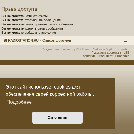
Права доступа
е
а
Вы
не можете
начинать темы
ра
Вы
не можете
отвечать на сообщения
Вы
не можете
редактировать свои сообщения
ди
Вы
не можете
удалять свои сообщения
Вы
не можете
добавлять вложения
ов
RADIOSTATION.RU
Список форумов
е
Создано на основе
phpBB
® Forum Software © phpBB Limited
щ
Русская поддержка phpBB
Конфиденциальность
|
Правила
ан
ие
"
Этот сайт использует cookies для
C
обеспечения своей корректной работы.
Q
Подробнее
F.
S
Согласен
U