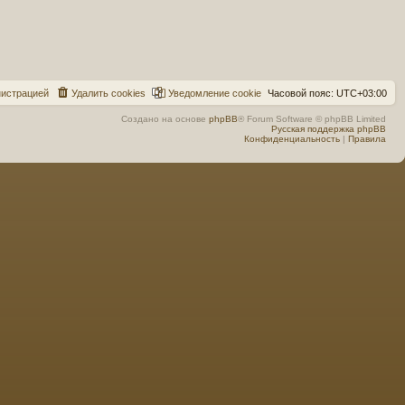
н
и
с
т
р
а
ц
и
е
й
Удалить cookies
Уведомление cookie
Часовой пояс:
UTC+03:00
Создано на основе
phpBB
® Forum Software © phpBB Limited
Русская поддержка phpBB
Конфиденциальность
|
Правила