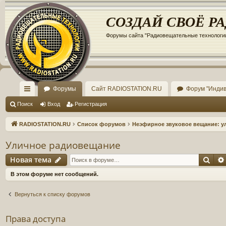
Регистрация
СОЗДАЙ СВОЁ Р
Форумы сайта "Радиовещательные технологи
Форумы
Сайт RADIOSTATION.RU
Форум "Инди
с
Поиск
Вход
Р
е
г
и
с
т
р
а
ц
и
я
ы
RADIOSTATION.RU
Список форумов
Неэфирное звуковое вещание: ул
лк
Уличное радиовещание
и
Новая тема
Пои
Н
о
в
а
я
т
е
м
а
В этом форуме нет сообщений.
Вернуться к списку форумов
Права доступа