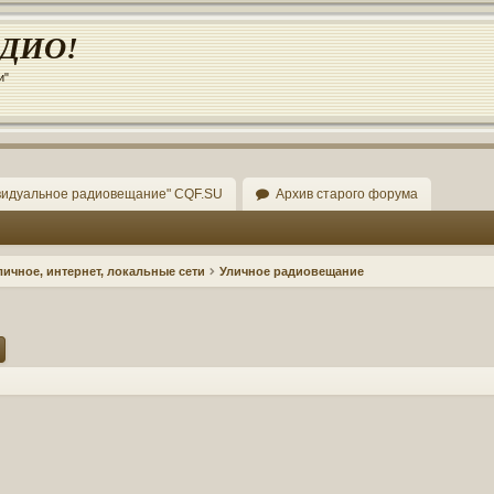
АДИО!
и"
видуальное радиовещание" CQF.SU
Архив старого форума
ичное, интернет, локальные сети
Уличное радиовещание
ск
Расширенный поиск