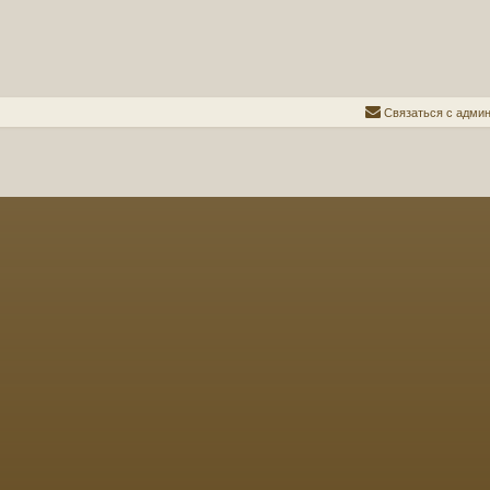
С
в
я
з
а
т
ь
с
я
с
а
д
м
и