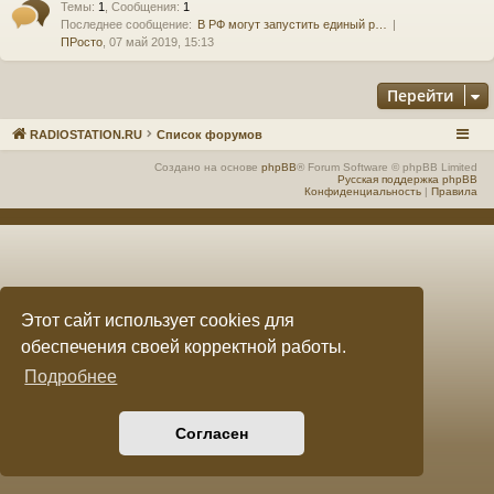
Темы
:
1
,
Сообщения
:
1
Последнее сообщение:
В РФ могут запустить единый р…
е
а
ПРосто
, 07 май 2019, 15:13
ра
Перейти
ди
ов
RADIOSTATION.RU
Список форумов
е
Создано на основе
phpBB
® Forum Software © phpBB Limited
Русская поддержка phpBB
Конфиденциальность
|
Правила
щ
ан
ие
"
Этот сайт использует cookies для
C
обеспечения своей корректной работы.
Q
Подробнее
F.
S
Согласен
U