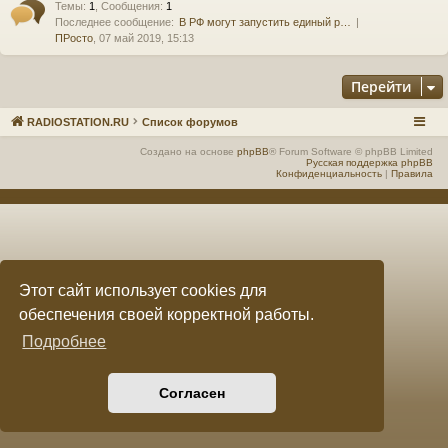
Темы
:
1
,
Сообщения
:
1
Последнее сообщение:
В РФ могут запустить единый р…
е
а
ПРосто
, 07 май 2019, 15:13
ра
Перейти
ди
ов
RADIOSTATION.RU
Список форумов
е
Создано на основе
phpBB
® Forum Software © phpBB Limited
Русская поддержка phpBB
Конфиденциальность
|
Правила
щ
ан
ие
"
Этот сайт использует cookies для
C
обеспечения своей корректной работы.
Q
Подробнее
F.
S
Согласен
U