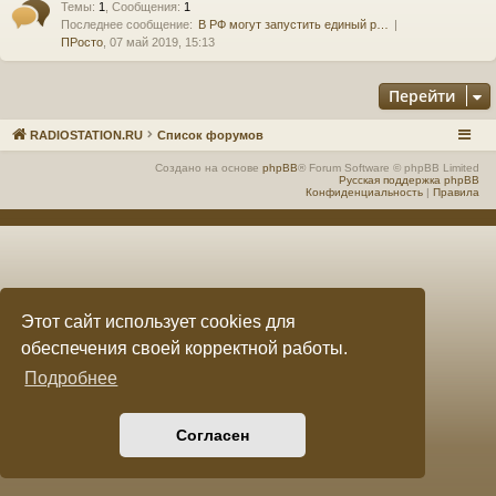
Темы
:
1
,
Сообщения
:
1
Последнее сообщение:
В РФ могут запустить единый р…
е
а
ПРосто
, 07 май 2019, 15:13
ра
Перейти
ди
ов
RADIOSTATION.RU
Список форумов
е
Создано на основе
phpBB
® Forum Software © phpBB Limited
Русская поддержка phpBB
Конфиденциальность
|
Правила
щ
ан
ие
"
Этот сайт использует cookies для
C
обеспечения своей корректной работы.
Q
Подробнее
F.
S
Согласен
U