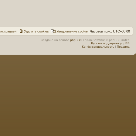
н
и
с
т
р
а
ц
и
е
й
Удалить cookies
Уведомление cookie
Часовой пояс:
UTC+03:00
Создано на основе
phpBB
® Forum Software © phpBB Limited
Русская поддержка phpBB
Конфиденциальность
|
Правила