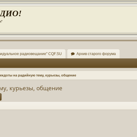
АДИО!
и"
видуальное радиовещание" CQF.SU
Архив старого форума
екдоты на радийную тему, курьезы, общение
му, курьезы, общение
ск
Расширенный поиск