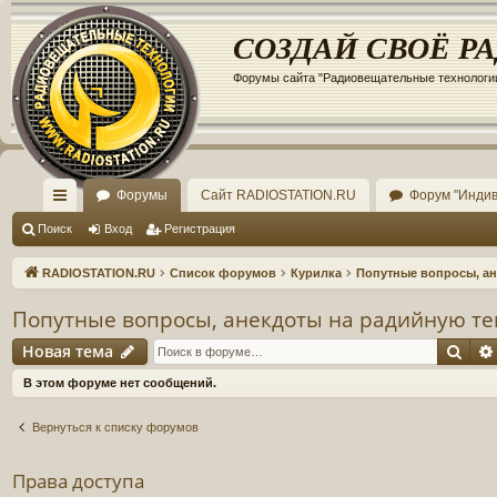
Регистрация
СОЗДАЙ СВОЁ Р
Форумы сайта "Радиовещательные технологи
Форумы
Сайт RADIOSTATION.RU
Форум "Инди
с
Поиск
Вход
Р
е
г
и
с
т
р
а
ц
и
я
ы
RADIOSTATION.RU
Список форумов
Курилка
Попутные вопросы, ан
лк
Попутные вопросы, анекдоты на радийную те
и
Новая тема
Пои
Н
о
в
а
я
т
е
м
а
В этом форуме нет сообщений.
Вернуться к списку форумов
Права доступа