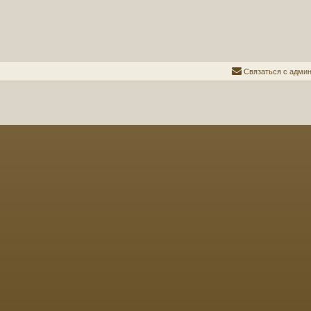
С
в
я
з
а
т
ь
с
я
с
а
д
м
и