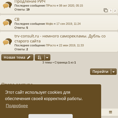
Продление РИЧ
Последнее сообщение
ПРосто
«
08 окт 2020, 05:15
е
а
Ответы:
19
1
2
ра
СВ
ди
Последнее сообщение
Mojito
«
17 сен 2019, 11:24
Ответы:
5
ов
trv-consult.ru - немного саморекламы. Дубль со
е
старого сайта
Последнее сообщение
ПРосто
«
22 июн 2019, 11:33
щ
Ответы:
2
ан
Новая тема
Н
о
в
а
я
т
е
м
а
ие
3 темы • Страница
1
из
1
"
Перейти
C
Права доступа
Q
Вы
не можете
начинать темы
Этот сайт использует cookies для
F.
Вы
не можете
отвечать на сообщения
Вы
не можете
редактировать свои сообщения
обеспечения своей корректной работы.
Вы
не можете
удалять свои сообщения
S
Подробнее
Вы
не можете
добавлять вложения
U
RADIOSTATION.RU
Список форумов