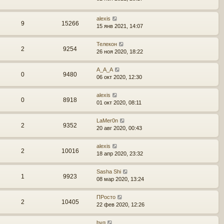
alexis
9
15266
15 янв 2021, 14:07
Телекон
2
9254
26 ноя 2020, 18:22
A_A_A
0
9480
06 окт 2020, 12:30
alexis
0
8918
01 окт 2020, 08:11
LaMer0n
2
9352
20 авг 2020, 00:43
alexis
2
10016
18 апр 2020, 23:32
Sasha Shi
1
9923
08 мар 2020, 13:24
ПРосто
2
10405
22 фев 2020, 12:26
bvg