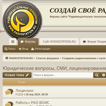
Регистрация
СОЗДАЙ СВОЁ Р
Форумы сайта "Радиовещательные технологи
Форумы
Сайт RADIOSTATION.RU
Форум "Инди
с
Поиск
Вход
Р
е
г
и
с
т
р
а
ц
и
я
ы
RADIOSTATION.RU
Список форумов
Создание радиокомпании с нуля
лк
Юридические вопросы, СМИ, лицензирование
и
Новая тема
Пои
Н
о
в
а
я
т
е
м
а
Темы
Лицензии
F1215
»
26 апр 2024, 08:39
Работа с РАО ВОИС