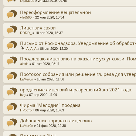
кирнасов
»
24 май 2019, 09:48
Переоформление вещательной
vlad500
»
22 май 2020, 10:34
Лицензия связи
DDDD_
»
18 авг 2020, 15:37
Письмо от Росконадзора. Уведомление об обработ
A_A_A
»
06 окт 2020, 12:30
Продлеваю лицензию на оказание услуг связи. По
alexis
»
01 окт 2020, 08:11
Протокол собрания или решение гл. реда для утв
LaMer0n
»
18 авг 2020, 11:56
продление лицензий и разрешений до 2021 года.
bvg
»
07 апр 2020, 11:09
Фирма "Мелодия" продана
ПРосто
»
06 мар 2020, 10:09
Добавление города в лицензию
LaMer0n
»
21 фев 2020, 22:38
Продление РИЧ