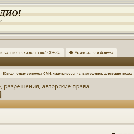
АДИО!
и"
видуальное радиовещание" CQF.SU
Архив старого форума
Юридические вопросы, СМИ, лицензирование, разрешения, авторские права
, разрешения, авторские права
ск
Расширенный поиск