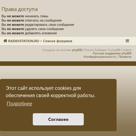
Права доступа
е
а
Вы
не можете
начинать темы
ра
Вы
не можете
отвечать на сообщения
Вы
не можете
редактировать свои сообщения
ди
Вы
не можете
удалять свои сообщения
Вы
не можете
добавлять вложения
ов
RADIOSTATION.RU
Список форумов
е
Создано на основе
phpBB
® Forum Software © phpBB Limited
щ
Русская поддержка phpBB
Конфиденциальность
|
Правила
ан
ие
"
Этот сайт использует cookies для
C
обеспечения своей корректной работы.
Q
Подробнее
F.
S
Согласен
U