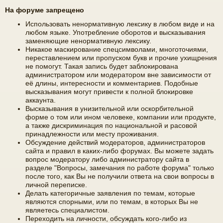
На форуме запрещено
Использовать ненормативную лексику в любом виде и на
любом языке. Употребление оборотов и высказывания
заменяющие ненормативную лексику.
Никакое маскирование спецсимволами, многоточиями,
переставлением или пропуском букв и прочие ухищрения
не помогут. Такая запись будет заблокирована
администратором или модератором вне зависимости от
её длины, интересности и комментариев. Подобные
высказывания могут привести к полной блокировке
аккаунта.
Высказывания в унизительной или оскорбительной
форме о том или ином человеке, компании или продукте,
а также дискриминация по национальной и расовой
принадлежности или месту проживания.
Обсуждение действий модераторов, администраторов
сайта и правил в каких-либо форумах. Вы можете задать
вопрос модератору либо администратору сайта в
разделе "Вопросы, замечания по работе форума" только
после того, как Вы не получили ответа на свои вопросы в
личной переписке.
Делать категоричные заявления по темам, которые
являются спорными, или по темам, в которых Вы не
являетесь специалистом.
Переходить на личности, обсуждать кого-либо из