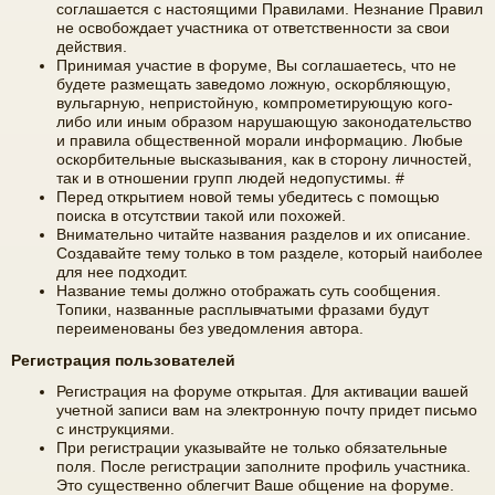
соглашается с настоящими Правилами. Незнание Правил
не освобождает участника от ответственности за свои
е
а
действия.
ра
Принимая участие в форуме, Вы соглашаетесь, что не
будете размещать заведомо ложную, оскорбляющую,
ди
вульгарную, непристойную, компрометирующую кого-
либо или иным образом нарушающую законодательство
ов
и правила общественной морали информацию. Любые
оскорбительные высказывания, как в сторону личностей,
е
так и в отношении групп людей недопустимы. #
щ
Перед открытием новой темы убедитесь с помощью
поиска в отсутствии такой или похожей.
ан
Внимательно читайте названия разделов и их описание.
Создавайте тему только в том разделе, который наиболее
ие
для нее подходит.
Название темы должно отображать суть сообщения.
"
Топики, названные расплывчатыми фразами будут
переименованы без уведомления автора.
C
Регистрация пользователей
Q
Регистрация на форуме открытая. Для активации вашей
F.
учетной записи вам на электронную почту придет письмо
S
с инструкциями.
При регистрации указывайте не только обязательные
U
поля. После регистрации заполните профиль участника.
Это существенно облегчит Ваше общение на форуме.