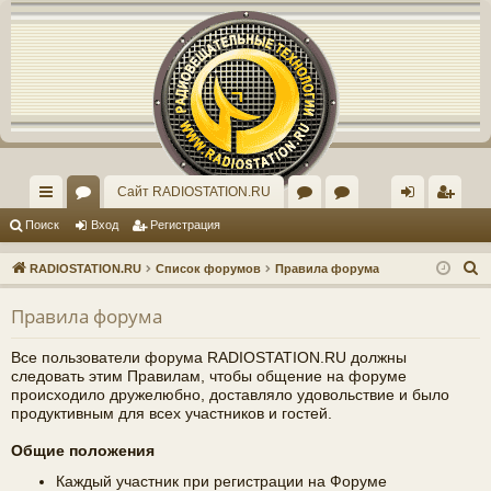
Регистрация
Сайт RADIOSTATION.RU
с
ор
ор
рх
хо
е
г
Поиск
Вход
Р
е
г
и
с
т
р
а
ц
и
я
ы
ум
ум
ив
д
и
с
П
RADIOSTATION.RU
Список форумов
Правила форума
лк
ы
"И
ст
т
р
о
Правила форума
и
и
нд
ар
а
ц
с
ив
ог
и
я
Все пользователи форума RADIOSTATION.RU должны
к
следовать этим Правилам, чтобы общение на форуме
ид
о
происходило дружелюбно, доставляло удовольствие и было
продуктивным для всех участников и гостей.
уа
ф
Общие положения
ль
ор
Каждый участник при регистрации на Форуме
но
ум