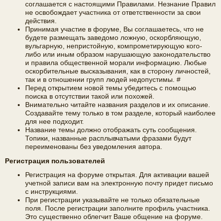
соглашается с настоящими Правилами. Незнание Правил
не освобождает участника от ответственности за свои
е
а
действия.
ра
Принимая участие в форуме, Вы соглашаетесь, что не
будете размещать заведомо ложную, оскорбляющую,
ди
вульгарную, непристойную, компрометирующую кого-
либо или иным образом нарушающую законодательство
ов
и правила общественной морали информацию. Любые
оскорбительные высказывания, как в сторону личностей,
е
так и в отношении групп людей недопустимы. #
щ
Перед открытием новой темы убедитесь с помощью
поиска в отсутствии такой или похожей.
ан
Внимательно читайте названия разделов и их описание.
Создавайте тему только в том разделе, который наиболее
ие
для нее подходит.
Название темы должно отображать суть сообщения.
"
Топики, названные расплывчатыми фразами будут
переименованы без уведомления автора.
C
Регистрация пользователей
Q
Регистрация на форуме открытая. Для активации вашей
F.
учетной записи вам на электронную почту придет письмо
S
с инструкциями.
При регистрации указывайте не только обязательные
U
поля. После регистрации заполните профиль участника.
Это существенно облегчит Ваше общение на форуме.