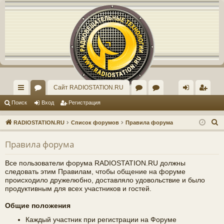
Регистрация
Сайт RADIOSTATION.RU
с
ор
ор
рх
хо
е
г
Поиск
Вход
Р
е
г
и
с
т
р
а
ц
и
я
ы
ум
ум
ив
д
и
с
П
RADIOSTATION.RU
Список форумов
Правила форума
лк
ы
"И
ст
т
р
о
Правила форума
и
и
нд
ар
а
ц
с
ив
ог
и
я
Все пользователи форума RADIOSTATION.RU должны
к
следовать этим Правилам, чтобы общение на форуме
ид
о
происходило дружелюбно, доставляло удовольствие и было
продуктивным для всех участников и гостей.
уа
ф
Общие положения
ль
ор
Каждый участник при регистрации на Форуме
но
ум