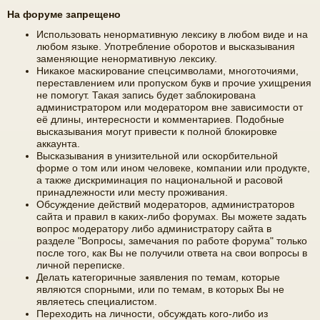
На форуме запрещено
Использовать ненормативную лексику в любом виде и на
любом языке. Употребление оборотов и высказывания
заменяющие ненормативную лексику.
Никакое маскирование спецсимволами, многоточиями,
переставлением или пропуском букв и прочие ухищрения
не помогут. Такая запись будет заблокирована
администратором или модератором вне зависимости от
её длины, интересности и комментариев. Подобные
высказывания могут привести к полной блокировке
аккаунта.
Высказывания в унизительной или оскорбительной
форме о том или ином человеке, компании или продукте,
а также дискриминация по национальной и расовой
принадлежности или месту проживания.
Обсуждение действий модераторов, администраторов
сайта и правил в каких-либо форумах. Вы можете задать
вопрос модератору либо администратору сайта в
разделе "Вопросы, замечания по работе форума" только
после того, как Вы не получили ответа на свои вопросы в
личной переписке.
Делать категоричные заявления по темам, которые
являются спорными, или по темам, в которых Вы не
являетесь специалистом.
Переходить на личности, обсуждать кого-либо из