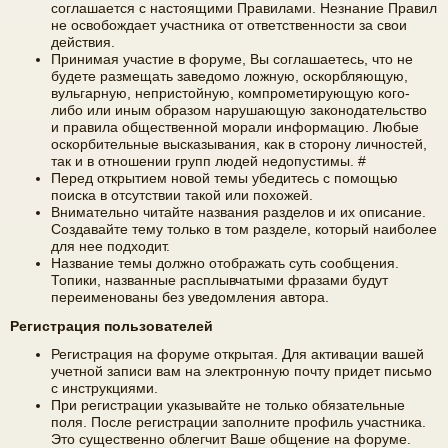
соглашается с настоящими Правилами. Незнание Правил
не освобождает участника от ответственности за свои
е
а
действия.
ра
Принимая участие в форуме, Вы соглашаетесь, что не
будете размещать заведомо ложную, оскорбляющую,
ди
вульгарную, непристойную, компрометирующую кого-
либо или иным образом нарушающую законодательство
ов
и правила общественной морали информацию. Любые
оскорбительные высказывания, как в сторону личностей,
е
так и в отношении групп людей недопустимы. #
щ
Перед открытием новой темы убедитесь с помощью
поиска в отсутствии такой или похожей.
ан
Внимательно читайте названия разделов и их описание.
Создавайте тему только в том разделе, который наиболее
ие
для нее подходит.
Название темы должно отображать суть сообщения.
"
Топики, названные расплывчатыми фразами будут
переименованы без уведомления автора.
C
Регистрация пользователей
Q
Регистрация на форуме открытая. Для активации вашей
F.
учетной записи вам на электронную почту придет письмо
S
с инструкциями.
При регистрации указывайте не только обязательные
U
поля. После регистрации заполните профиль участника.
Это существенно облегчит Ваше общение на форуме.