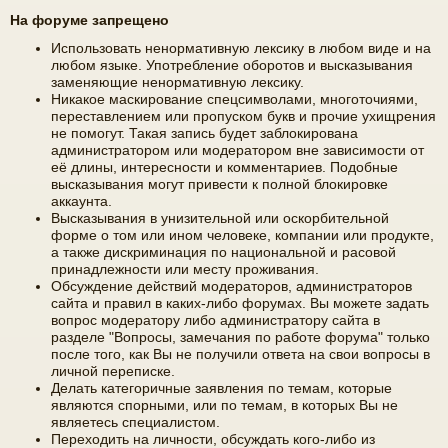
На форуме запрещено
Использовать ненормативную лексику в любом виде и на
любом языке. Употребление оборотов и высказывания
заменяющие ненормативную лексику.
Никакое маскирование спецсимволами, многоточиями,
переставлением или пропуском букв и прочие ухищрения
не помогут. Такая запись будет заблокирована
администратором или модератором вне зависимости от
её длины, интересности и комментариев. Подобные
высказывания могут привести к полной блокировке
аккаунта.
Высказывания в унизительной или оскорбительной
форме о том или ином человеке, компании или продукте,
а также дискриминация по национальной и расовой
принадлежности или месту проживания.
Обсуждение действий модераторов, администраторов
сайта и правил в каких-либо форумах. Вы можете задать
вопрос модератору либо администратору сайта в
разделе "Вопросы, замечания по работе форума" только
после того, как Вы не получили ответа на свои вопросы в
личной переписке.
Делать категоричные заявления по темам, которые
являются спорными, или по темам, в которых Вы не
являетесь специалистом.
Переходить на личности, обсуждать кого-либо из