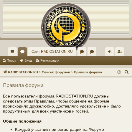
Регистрация
Сайт RADIOSTATION.RU
с
ор
ор
рх
хо
е
г
Поиск
Вход
Р
е
г
и
с
т
р
а
ц
и
я
ы
ум
ум
ив
д
и
с
П
RADIOSTATION.RU
Список форумов
Правила форума
лк
ы
"И
ст
т
р
о
Правила форума
и
и
нд
ар
а
ц
с
ив
ог
и
я
Все пользователи форума RADIOSTATION.RU должны
к
следовать этим Правилам, чтобы общение на форуме
ид
о
происходило дружелюбно, доставляло удовольствие и было
продуктивным для всех участников и гостей.
уа
ф
Общие положения
ль
ор
Каждый участник при регистрации на Форуме
но
ум