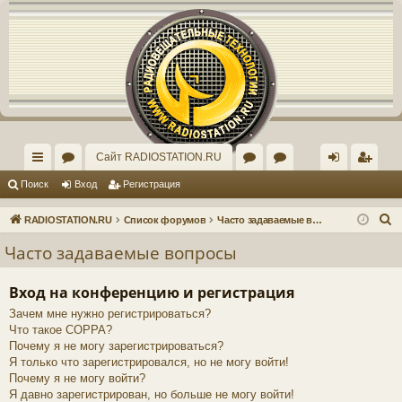
Регистрация
Сайт RADIOSTATION.RU
с
ор
ор
рх
хо
е
г
Поиск
Вход
Р
е
г
и
с
т
р
а
ц
и
я
ы
ум
ум
ив
д
и
с
П
RADIOSTATION.RU
Список форумов
Часто задаваемые вопросы
лк
ы
"И
ст
т
р
о
Часто задаваемые вопросы
и
и
нд
ар
а
ц
с
Вход на конференцию и регистрация
ив
ог
и
я
к
Зачем мне нужно регистрироваться?
ид
о
Что такое COPPA?
уа
ф
Почему я не могу зарегистрироваться?
Я только что зарегистрировался, но не могу войти!
ль
ор
Почему я не могу войти?
Я давно зарегистрирован, но больше не могу войти!
но
ум