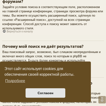
форумам?
Задайте условие поиска в соответствующем поле, расположенном
на главной странице конференции, страницах просмотра форума или
темы. Вы можете осуществить расширенный поиск, щёлкнув по
ссылке «Расширенный поиск», доступной на всех страницах
конференции. Способ доступа к поиску может зависеть от
используемого стиля.
Вернуться к началу
Почему мой поиск не даёт результатов?
Ваш поисковый запрос, возможно, был слишком неопределённым и
включал много общих слов, поиск по которым в phpBB не
осуществляется. Будьте более конкретны и используйте
возможности расширенного поиска.
Вернуться к началу
Этот сайт использует cookies для
обеспечения своей корректной работы.
Подробнее
В результате моего поиска я получил пустую
страницу!
Согласен
Ваш поиск дал слишком большое количество результатов, которые
веб-сервер не смог обработать. Используйте «Расширенный поиск»,
⇩
более точно задавайте условия поиска и форумы, на которых он