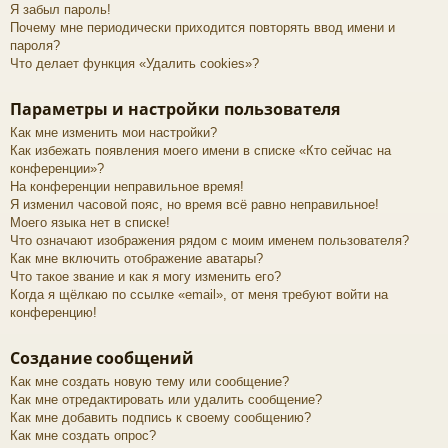
Я забыл пароль!
е
а
Почему мне периодически приходится повторять ввод имени и
пароля?
ра
Что делает функция «Удалить cookies»?
ди
Параметры и настройки пользователя
ов
Как мне изменить мои настройки?
е
Как избежать появления моего имени в списке «Кто сейчас на
конференции»?
щ
На конференции неправильное время!
Я изменил часовой пояс, но время всё равно неправильное!
ан
Моего языка нет в списке!
ие
Что означают изображения рядом с моим именем пользователя?
Как мне включить отображение аватары?
"
Что такое звание и как я могу изменить его?
Когда я щёлкаю по ссылке «email», от меня требуют войти на
C
конференцию!
Q
Создание сообщений
F.
Как мне создать новую тему или сообщение?
S
Как мне отредактировать или удалить сообщение?
U
Как мне добавить подпись к своему сообщению?
Как мне создать опрос?