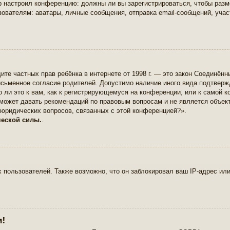
тор настроил конференцию: должны ли вы зарегистрироваться, чтобы разм
ателям: аватары, личные сообщения, отправка email-сообщений, участие 
 защите частных прав ребёнка в интернете от 1998 г. — это закон Соединё
сьменное согласие родителей. Допустимо наличие иного вида подтверж
 ли это к вам, как к регистрирующемуся на конференции, или к самой к
 может давать рекомендаций по правовым вопросам и не является объек
 юридических вопросов, связанных с этой конференцией?».
ческой силы.
.
пользователей. Также возможно, что он заблокировал ваш IP-адрес или
и!