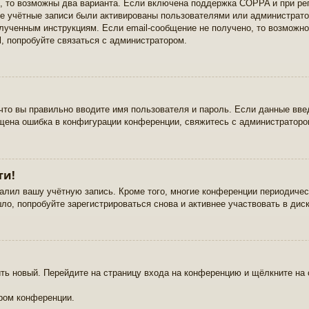
, то возможны два варианта. Если включена поддержка COPPA и при рег
ые учётные записи были активированы пользователями или администрато
лученным инструкциям. Если email-сообщение не получено, то возможно,
, попробуйте связаться с администратором.
что вы правильно вводите имя пользователя и пароль. Если данные вве
ущена ошибка в конфигурации конференции, свяжитесь с администраторо
ти!
далил вашу учётную запись. Кроме того, многие конференции периодич
о, попробуйте зарегистрироваться снова и активнее участвовать в дис
чить новый. Перейдите на страницу входа на конференцию и щёлкните на
ром конференции.