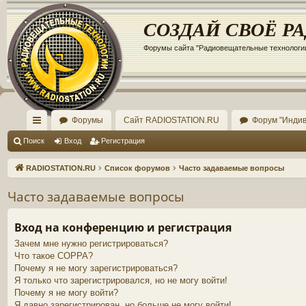
Регистрация
СОЗДАЙ СВОЁ Р
Форумы сайта "Радиовещательные технологи
Форумы
Сайт RADIOSTATION.RU
Форум "Инди
с
Поиск
Вход
Р
е
г
и
с
т
р
а
ц
и
я
ы
RADIOSTATION.RU
Список форумов
Часто задаваемые вопросы
лк
Часто задаваемые вопросы
и
Вход на конференцию и регистрация
Зачем мне нужно регистрироваться?
Что такое COPPA?
Почему я не могу зарегистрироваться?
Я только что зарегистрировался, но не могу войти!
Почему я не могу войти?
Я давно зарегистрирован, но больше не могу войти!