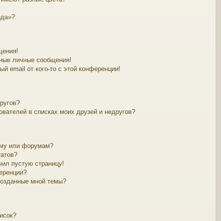
нда»?
щения!
ные личные сообщения!
й email от кого-то с этой конференции!
другов?
ователей в списках моих друзей и недругов?
уму или форумам?
татов?
чил пустую страницу!
еренции?
созданные мной темы?
исок?