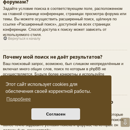
форумам?
Задайте условие поиска в соответствующем поле, расположенном
на главной странице конференции, страницах просмотра форума или
темы. Вы можете осуществить расширенный поиск, щёлкнув по
ссылке «Расширенный поиск», доступной на всех страницах
конференции. Способ доступа к поиску может зависеть от
используемого стиля.
Вернуться к началу
Почему мой поиск не даёт результатов?
Ваш поисковый запрос, возможно, был слишком неопределённым и
включал много общих слов, поиск по которым в phpBB не
осуществляется. Будьте более конкретны и используйте
возможности расширенного поиска.
Вернуться к началу
Этот сайт использует cookies для
обеспечения своей корректной работы.
Подробнее
В результате моего поиска я получил пустую
страницу!
Согласен
Ваш поиск дал слишком большое количество результатов, которые
веб-сервер не смог обработать. Используйте «Расширенный поиск»,
⇩
более точно задавайте условия поиска и форумы, на которых он