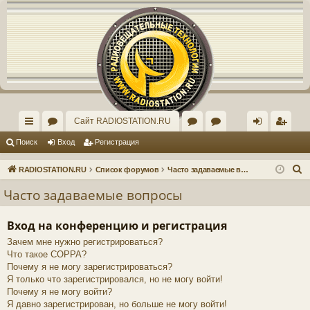
Регистрация
Сайт RADIOSTATION.RU
с
ор
ор
рх
хо
е
г
Поиск
Вход
Р
е
г
и
с
т
р
а
ц
и
я
ы
ум
ум
ив
д
и
с
П
RADIOSTATION.RU
Список форумов
Часто задаваемые вопросы
лк
ы
"И
ст
т
р
о
Часто задаваемые вопросы
и
и
нд
ар
а
ц
с
Вход на конференцию и регистрация
ив
ог
и
я
к
Зачем мне нужно регистрироваться?
ид
о
Что такое COPPA?
уа
ф
Почему я не могу зарегистрироваться?
Я только что зарегистрировался, но не могу войти!
ль
ор
Почему я не могу войти?
Я давно зарегистрирован, но больше не могу войти!
но
ум