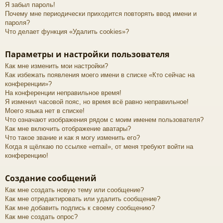
Я забыл пароль!
е
а
Почему мне периодически приходится повторять ввод имени и
пароля?
ра
Что делает функция «Удалить cookies»?
ди
Параметры и настройки пользователя
ов
Как мне изменить мои настройки?
е
Как избежать появления моего имени в списке «Кто сейчас на
конференции»?
щ
На конференции неправильное время!
Я изменил часовой пояс, но время всё равно неправильное!
ан
Моего языка нет в списке!
ие
Что означают изображения рядом с моим именем пользователя?
Как мне включить отображение аватары?
"
Что такое звание и как я могу изменить его?
Когда я щёлкаю по ссылке «email», от меня требуют войти на
C
конференцию!
Q
Создание сообщений
F.
Как мне создать новую тему или сообщение?
S
Как мне отредактировать или удалить сообщение?
U
Как мне добавить подпись к своему сообщению?
Как мне создать опрос?