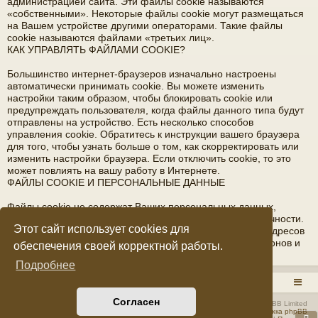
администрацией сайта. Эти файлы cookie называются
«собственными». Некоторые файлы cookie могут размещаться
на Вашем устройстве другими операторами. Такие файлы
cookie называются файлами «третьих лиц».
КАК УПРАВЛЯТЬ ФАЙЛАМИ COOKIE?
Большинство интернет-браузеров изначально настроены
автоматически принимать cookie. Вы можете изменить
настройки таким образом, чтобы блокировать cookie или
предупреждать пользователя, когда файлы данного типа будут
отправлены на устройство. Есть несколько способов
управления cookie. Обратитесь к инструкции вашего браузера
для того, чтобы узнать больше о том, как скорректировать или
изменить настройки браузера. Если отключить cookie, то это
может повлиять на вашу работу в Интернете.
ФАЙЛЫ COOKIE И ПЕРСОНАЛЬНЫЕ ДАННЫЕ
Файлы cookie не содержат Ваших персональных данных,
благодаря которым возможна идентификация вашей личности.
Этот сайт использует cookies для
Файлы cookie не содержат фамилии, имени, отчества, адресов
электронной почты, домашнего адреса, номеров телефонов и
обеспечения своей корректной работы.
прочих подобных данных.
Подробнее
RADIOSTATION.RU
Список форумов
Согласен
Создано на основе
phpBB
® Forum Software © phpBB Limited
Русская поддержка phpBB