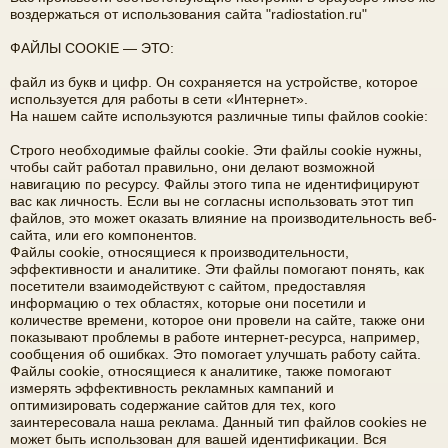
воздержаться от использования сайта "radiostation.ru"
е
а
ФАЙЛЫ COOKIE — ЭТО:
ра
файл из букв и цифр. Он сохраняется на устройстве, которое
ди
используется для работы в сети «Интернет».
На нашем сайте используются различные типы файлов cookie:
ов
е
Строго необходимые файлы cookie. Эти файлы cookie нужны,
чтобы сайт работал правильно, они делают возможной
щ
навигацию по ресурсу. Файлы этого типа не идентифицируют
вас как личность. Если вы не согласны использовать этот тип
ан
файлов, это может оказать влияние на производительность веб-
сайта, или его компонентов.
ие
Файлы cookie, относящиеся к производительности,
"
эффективности и аналитике. Эти файлы помогают понять, как
посетители взаимодействуют с сайтом, предоставляя
C
информацию о тех областях, которые они посетили и
количестве времени, которое они провели на сайте, также они
Q
показывают проблемы в работе интернет-ресурса, например,
сообщения об ошибках. Это помогает улучшать работу сайта.
F.
Файлы cookie, относящиеся к аналитике, также помогают
S
измерять эффективность рекламных кампаний и
оптимизировать содержание сайтов для тех, кого
U
заинтересовала наша реклама. Данный тип файлов cookies не
может быть использован для вашей идентификации. Вся