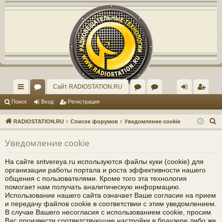
Регистрация
Сайт RADIOSTATION.RU
с
ор
ор
рх
хо
е
г
Поиск
Вход
Р
е
г
и
с
т
р
а
ц
и
я
ы
ум
ум
ив
д
и
с
П
RADIOSTATION.RU
Список форумов
Уведомление cookie
лк
ы
"И
ст
т
р
о
Уведомление cookie
и
и
нд
ар
а
ц
с
ив
ог
и
я
На сайте sntvereya.ru используются файлы куки (cookie) для
к
организации работы портала и роста эффективности нашего
ид
о
общения с пользователями. Кроме того эта технология
помогает нам получать аналитическую информацию.
уа
ф
Использование нашего сайта означает Ваше согласие на прием
и передачу файлов cookie в соответствии с этим уведомлением.
ль
ор
В случае Вашего несогласия с использованием cookie, просим
Вас произвести соответствующие настройки в браузере либо же
но
ум