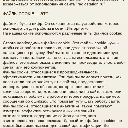
воздержаться от использования сайта "radiostation.ru"
е
а
ФАЙЛЫ COOKIE — ЭТО:
ра
файл из букв и цифр. Он сохраняется на устройстве, которое
ди
используется для работы в сети «Интернет».
На нашем сайте используются различные типы файлов cookie:
ов
е
Строго необходимые файлы cookie. Эти файлы cookie нужны,
чтобы сайт работал правильно, они делают возможной
щ
навигацию по ресурсу. Файлы этого типа не идентифицируют
вас как личность. Если вы не согласны использовать этот тип
ан
файлов, это может оказать влияние на производительность веб-
сайта, или его компонентов.
ие
Файлы cookie, относящиеся к производительности,
"
эффективности и аналитике. Эти файлы помогают понять, как
посетители взаимодействуют с сайтом, предоставляя
C
информацию о тех областях, которые они посетили и
количестве времени, которое они провели на сайте, также они
Q
показывают проблемы в работе интернет-ресурса, например,
сообщения об ошибках. Это помогает улучшать работу сайта.
F.
Файлы cookie, относящиеся к аналитике, также помогают
S
измерять эффективность рекламных кампаний и
оптимизировать содержание сайтов для тех, кого
U
заинтересовала наша реклама. Данный тип файлов cookies не
может быть использован для вашей идентификации. Вся