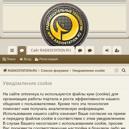
Регистрация
Сайт RADIOSTATION.RU
с
ор
ор
рх
хо
е
г
Поиск
Вход
Р
е
г
и
с
т
р
а
ц
и
я
ы
ум
ум
ив
д
и
с
П
RADIOSTATION.RU
Список форумов
Уведомление cookie
лк
ы
"И
ст
т
р
о
Уведомление cookie
и
и
нд
ар
а
ц
с
ив
ог
и
я
На сайте sntvereya.ru используются файлы куки (cookie) для
к
организации работы портала и роста эффективности нашего
ид
о
общения с пользователями. Кроме того эта технология
помогает нам получать аналитическую информацию.
уа
ф
Использование нашего сайта означает Ваше согласие на прием
и передачу файлов cookie в соответствии с этим уведомлением.
ль
ор
В случае Вашего несогласия с использованием cookie, просим
Вас произвести соответствующие настройки в браузере либо же
но
ум