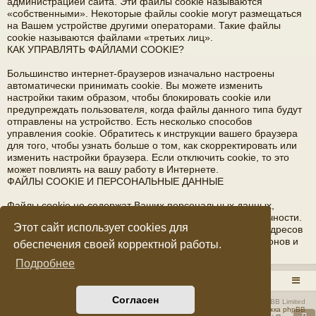
администрацией сайта. Эти файлы cookie называются
«собственными». Некоторые файлы cookie могут размещаться
на Вашем устройстве другими операторами. Такие файлы
cookie называются файлами «третьих лиц».
КАК УПРАВЛЯТЬ ФАЙЛАМИ COOKIE?
Большинство интернет-браузеров изначально настроены
автоматически принимать cookie. Вы можете изменить
настройки таким образом, чтобы блокировать cookie или
предупреждать пользователя, когда файлы данного типа будут
отправлены на устройство. Есть несколько способов
управления cookie. Обратитесь к инструкции вашего браузера
для того, чтобы узнать больше о том, как скорректировать или
изменить настройки браузера. Если отключить cookie, то это
может повлиять на вашу работу в Интернете.
ФАЙЛЫ COOKIE И ПЕРСОНАЛЬНЫЕ ДАННЫЕ
Файлы cookie не содержат Ваших персональных данных,
благодаря которым возможна идентификация вашей личности.
Этот сайт использует cookies для
Файлы cookie не содержат фамилии, имени, отчества, адресов
электронной почты, домашнего адреса, номеров телефонов и
обеспечения своей корректной работы.
прочих подобных данных.
Подробнее
RADIOSTATION.RU
Список форумов
Согласен
Создано на основе
phpBB
® Forum Software © phpBB Limited
Русская поддержка phpBB