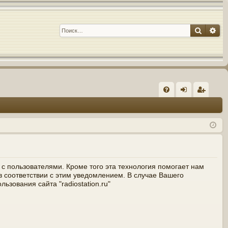
Поиск
Ра
С
FA
хо
е
г
Q
д
и
с
т
р
а
ц
и
я
 с пользователями. Кроме того эта технология помогает нам
 соответствии с этим уведомлением. В случае Вашего
зования сайта "radiostation.ru"