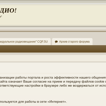
АДИО!
и"
видуальное радиовещание" CQF.SU
Архив старого форума
организации работы портала и роста эффективности нашего общения
йта означает Ваше согласие на прием и передачу файлов cookie в
тветствующие настройки в браузере либо же воздержаться от исполь
спользуется для работы в сети «Интернет».