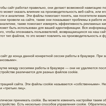
обы сайт работал правильно, они делают возможной навигацию по
то может оказать влияние на производительность веб-сайта, или ег
сти и аналитике. Эти файлы помогают понять, как посетители вза
е они провели на сайте, также они показывают проблемы в работе 
 аналитике, также помогают измерять эффективность рекламных ка
может быть использован для вашей идентификации. Вся информаци
ого, чтобы опознавать пользователей, возвращающихся на наш сай
тот тип файлов, то это может повлиять на производительность и ф
сайт до конца данной конкретной сессии работы в браузере. При 
еансовыми».
жутке между сессиями работы в браузере — они не удаляются посл
тройстве различается для разных файлов cookie.
трацией сайта. Эти файлы cookie называются «собственными». Н
и «третьих лиц».
ически принимать cookie. Вы можете изменить настройки таким об
стройство. Есть несколько способов управления cookie. Обратитесь