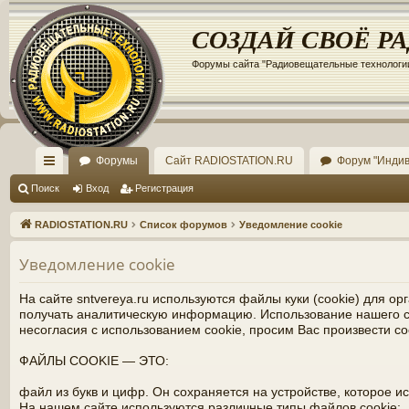
Регистрация
СОЗДАЙ СВОЁ Р
Форумы сайта "Радиовещательные технологи
Форумы
Сайт RADIOSTATION.RU
Форум "Инди
с
Поиск
Вход
Р
е
г
и
с
т
р
а
ц
и
я
ы
RADIOSTATION.RU
Список форумов
Уведомление cookie
лк
Уведомление cookie
и
На сайте sntvereya.ru используются файлы куки (cookie) для 
получать аналитическую информацию. Использование нашего са
несогласия с использованием cookie, просим Вас произвести соо
ФАЙЛЫ COOKIE — ЭТО:
файл из букв и цифр. Он сохраняется на устройстве, которое и
На нашем сайте используются различные типы файлов cookie: