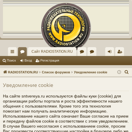
Регистрация
Сайт RADIOSTATION.RU
с
ор
ор
рх
хо
е
г
Поиск
Вход
Р
е
г
и
с
т
р
а
ц
и
я
ы
ум
ум
ив
д
и
с
П
RADIOSTATION.RU
Список форумов
Уведомление cookie
лк
ы
"И
ст
т
р
о
Уведомление cookie
и
и
нд
ар
а
ц
с
ив
ог
и
я
На сайте sntvereya.ru используются файлы куки (cookie) для
к
организации работы портала и роста эффективности нашего
ид
о
общения с пользователями. Кроме того эта технология
помогает нам получать аналитическую информацию.
уа
ф
Использование нашего сайта означает Ваше согласие на прием
и передачу файлов cookie в соответствии с этим уведомлением.
ль
ор
В случае Вашего несогласия с использованием cookie, просим
Вас произвести соответствующие настройки в браузере либо же
но
ум