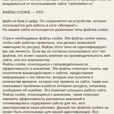
воздержаться от использования сайта "radiostation.ru"
е
а
ФАЙЛЫ COOKIE — ЭТО:
ра
файл из букв и цифр. Он сохраняется на устройстве, которое
ди
используется для работы в сети «Интернет».
На нашем сайте используются различные типы файлов cookie:
ов
е
Строго необходимые файлы cookie. Эти файлы cookie нужны,
чтобы сайт работал правильно, они делают возможной
щ
навигацию по ресурсу. Файлы этого типа не идентифицируют
вас как личность. Если вы не согласны использовать этот тип
ан
файлов, это может оказать влияние на производительность веб-
сайта, или его компонентов.
ие
Файлы cookie, относящиеся к производительности,
"
эффективности и аналитике. Эти файлы помогают понять, как
посетители взаимодействуют с сайтом, предоставляя
C
информацию о тех областях, которые они посетили и
количестве времени, которое они провели на сайте, также они
Q
показывают проблемы в работе интернет-ресурса, например,
сообщения об ошибках. Это помогает улучшать работу сайта.
F.
Файлы cookie, относящиеся к аналитике, также помогают
S
измерять эффективность рекламных кампаний и
оптимизировать содержание сайтов для тех, кого
U
заинтересовала наша реклама. Данный тип файлов cookies не
может быть использован для вашей идентификации. Вся