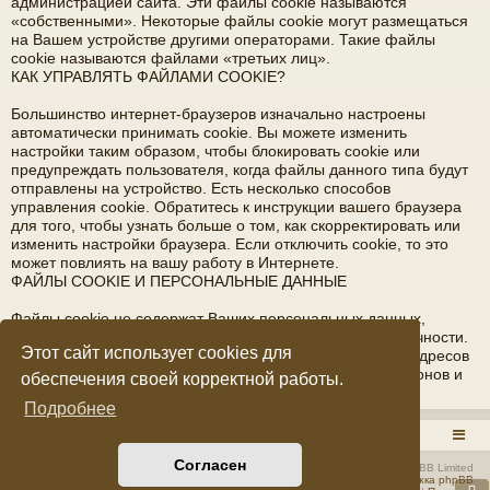
администрацией сайта. Эти файлы cookie называются
«собственными». Некоторые файлы cookie могут размещаться
на Вашем устройстве другими операторами. Такие файлы
cookie называются файлами «третьих лиц».
КАК УПРАВЛЯТЬ ФАЙЛАМИ COOKIE?
Большинство интернет-браузеров изначально настроены
автоматически принимать cookie. Вы можете изменить
настройки таким образом, чтобы блокировать cookie или
предупреждать пользователя, когда файлы данного типа будут
отправлены на устройство. Есть несколько способов
управления cookie. Обратитесь к инструкции вашего браузера
для того, чтобы узнать больше о том, как скорректировать или
изменить настройки браузера. Если отключить cookie, то это
может повлиять на вашу работу в Интернете.
ФАЙЛЫ COOKIE И ПЕРСОНАЛЬНЫЕ ДАННЫЕ
Файлы cookie не содержат Ваших персональных данных,
благодаря которым возможна идентификация вашей личности.
Этот сайт использует cookies для
Файлы cookie не содержат фамилии, имени, отчества, адресов
электронной почты, домашнего адреса, номеров телефонов и
обеспечения своей корректной работы.
прочих подобных данных.
Подробнее
RADIOSTATION.RU
Список форумов
Согласен
Создано на основе
phpBB
® Forum Software © phpBB Limited
Русская поддержка phpBB