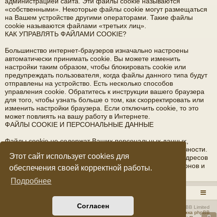
администрацией сайта. Эти файлы cookie называются
«собственными». Некоторые файлы cookie могут размещаться
на Вашем устройстве другими операторами. Такие файлы
cookie называются файлами «третьих лиц».
КАК УПРАВЛЯТЬ ФАЙЛАМИ COOKIE?
Большинство интернет-браузеров изначально настроены
автоматически принимать cookie. Вы можете изменить
настройки таким образом, чтобы блокировать cookie или
предупреждать пользователя, когда файлы данного типа будут
отправлены на устройство. Есть несколько способов
управления cookie. Обратитесь к инструкции вашего браузера
для того, чтобы узнать больше о том, как скорректировать или
изменить настройки браузера. Если отключить cookie, то это
может повлиять на вашу работу в Интернете.
ФАЙЛЫ COOKIE И ПЕРСОНАЛЬНЫЕ ДАННЫЕ
Файлы cookie не содержат Ваших персональных данных,
благодаря которым возможна идентификация вашей личности.
Этот сайт использует cookies для
Файлы cookie не содержат фамилии, имени, отчества, адресов
электронной почты, домашнего адреса, номеров телефонов и
обеспечения своей корректной работы.
прочих подобных данных.
Подробнее
RADIOSTATION.RU
Список форумов
Согласен
Создано на основе
phpBB
® Forum Software © phpBB Limited
Русская поддержка phpBB