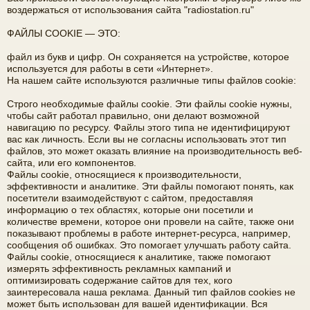
воздержаться от использования сайта "radiostation.ru"
е
а
ФАЙЛЫ COOKIE — ЭТО:
ра
файл из букв и цифр. Он сохраняется на устройстве, которое
ди
используется для работы в сети «Интернет».
На нашем сайте используются различные типы файлов cookie:
ов
е
Строго необходимые файлы cookie. Эти файлы cookie нужны,
чтобы сайт работал правильно, они делают возможной
щ
навигацию по ресурсу. Файлы этого типа не идентифицируют
вас как личность. Если вы не согласны использовать этот тип
ан
файлов, это может оказать влияние на производительность веб-
сайта, или его компонентов.
ие
Файлы cookie, относящиеся к производительности,
"
эффективности и аналитике. Эти файлы помогают понять, как
посетители взаимодействуют с сайтом, предоставляя
C
информацию о тех областях, которые они посетили и
количестве времени, которое они провели на сайте, также они
Q
показывают проблемы в работе интернет-ресурса, например,
сообщения об ошибках. Это помогает улучшать работу сайта.
F.
Файлы cookie, относящиеся к аналитике, также помогают
S
измерять эффективность рекламных кампаний и
оптимизировать содержание сайтов для тех, кого
U
заинтересовала наша реклама. Данный тип файлов cookies не
может быть использован для вашей идентификации. Вся