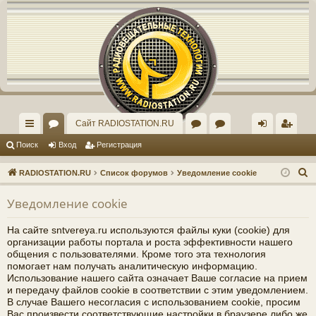
Регистрация
Сайт RADIOSTATION.RU
с
ор
ор
рх
хо
е
г
Поиск
Вход
Р
е
г
и
с
т
р
а
ц
и
я
ы
ум
ум
ив
д
и
с
П
RADIOSTATION.RU
Список форумов
Уведомление cookie
лк
ы
"И
ст
т
р
о
Уведомление cookie
и
и
нд
ар
а
ц
с
ив
ог
и
я
На сайте sntvereya.ru используются файлы куки (cookie) для
к
организации работы портала и роста эффективности нашего
ид
о
общения с пользователями. Кроме того эта технология
помогает нам получать аналитическую информацию.
уа
ф
Использование нашего сайта означает Ваше согласие на прием
и передачу файлов cookie в соответствии с этим уведомлением.
ль
ор
В случае Вашего несогласия с использованием cookie, просим
Вас произвести соответствующие настройки в браузере либо же
но
ум