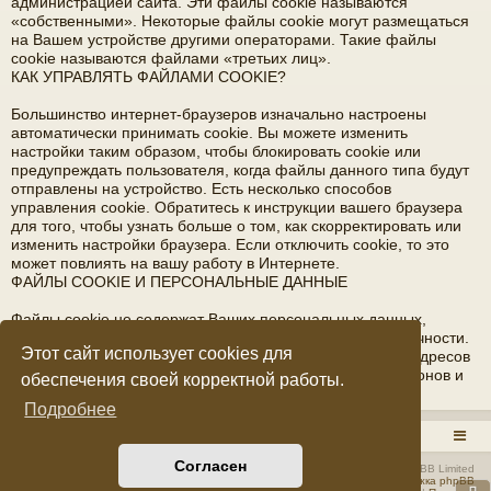
администрацией сайта. Эти файлы cookie называются
«собственными». Некоторые файлы cookie могут размещаться
на Вашем устройстве другими операторами. Такие файлы
cookie называются файлами «третьих лиц».
КАК УПРАВЛЯТЬ ФАЙЛАМИ COOKIE?
Большинство интернет-браузеров изначально настроены
автоматически принимать cookie. Вы можете изменить
настройки таким образом, чтобы блокировать cookie или
предупреждать пользователя, когда файлы данного типа будут
отправлены на устройство. Есть несколько способов
управления cookie. Обратитесь к инструкции вашего браузера
для того, чтобы узнать больше о том, как скорректировать или
изменить настройки браузера. Если отключить cookie, то это
может повлиять на вашу работу в Интернете.
ФАЙЛЫ COOKIE И ПЕРСОНАЛЬНЫЕ ДАННЫЕ
Файлы cookie не содержат Ваших персональных данных,
благодаря которым возможна идентификация вашей личности.
Этот сайт использует cookies для
Файлы cookie не содержат фамилии, имени, отчества, адресов
электронной почты, домашнего адреса, номеров телефонов и
обеспечения своей корректной работы.
прочих подобных данных.
Подробнее
RADIOSTATION.RU
Список форумов
Согласен
Создано на основе
phpBB
® Forum Software © phpBB Limited
Русская поддержка phpBB