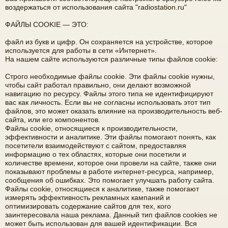
воздержаться от использования сайта "radiostation.ru"
е
а
ФАЙЛЫ COOKIE — ЭТО:
ра
файл из букв и цифр. Он сохраняется на устройстве, которое
ди
используется для работы в сети «Интернет».
На нашем сайте используются различные типы файлов cookie:
ов
е
Строго необходимые файлы cookie. Эти файлы cookie нужны,
чтобы сайт работал правильно, они делают возможной
щ
навигацию по ресурсу. Файлы этого типа не идентифицируют
вас как личность. Если вы не согласны использовать этот тип
ан
файлов, это может оказать влияние на производительность веб-
сайта, или его компонентов.
ие
Файлы cookie, относящиеся к производительности,
"
эффективности и аналитике. Эти файлы помогают понять, как
посетители взаимодействуют с сайтом, предоставляя
C
информацию о тех областях, которые они посетили и
количестве времени, которое они провели на сайте, также они
Q
показывают проблемы в работе интернет-ресурса, например,
сообщения об ошибках. Это помогает улучшать работу сайта.
F.
Файлы cookie, относящиеся к аналитике, также помогают
S
измерять эффективность рекламных кампаний и
оптимизировать содержание сайтов для тех, кого
U
заинтересовала наша реклама. Данный тип файлов cookies не
может быть использован для вашей идентификации. Вся