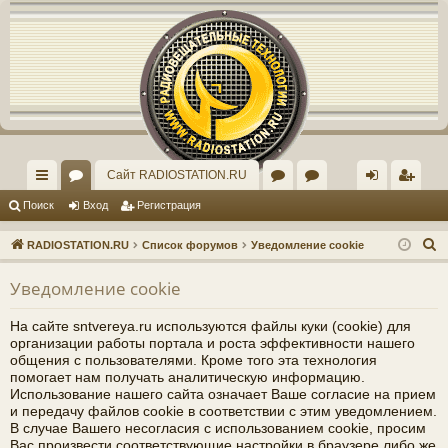
Регистрация
Сайт RADIOSTATION.RU
с
ор
ор
рх
хо
е
г
Поиск
Вход
Р
е
г
и
с
т
р
а
ц
и
я
ы
ум
ум
ив
д
и
с
П
RADIOSTATION.RU
Список форумов
Уведомление cookie
лк
ы
"И
ст
т
р
о
Уведомление cookie
и
и
нд
ар
а
ц
с
ив
ог
и
я
На сайте sntvereya.ru используются файлы куки (cookie) для
к
организации работы портала и роста эффективности нашего
ид
о
общения с пользователями. Кроме того эта технология
помогает нам получать аналитическую информацию.
уа
ф
Использование нашего сайта означает Ваше согласие на прием
и передачу файлов cookie в соответствии с этим уведомлением.
ль
ор
В случае Вашего несогласия с использованием cookie, просим
Вас произвести соответствующие настройки в браузере либо же
но
ум